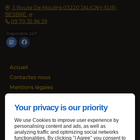
3 Route De Moulins
03220
JALIGNY-SUR-
BESBRE
09 70 35 96 39
Disponible 24/7
Accueil
Contactez-nous
Mentions légales
Plan du site
Your privacy is our priority
We use Cookies to improve user experience by
Haut de page
personalising content and ads, as well as
analyzing traffic and optimizing social networks
functionalities. By clicking "I Agree" you consent to