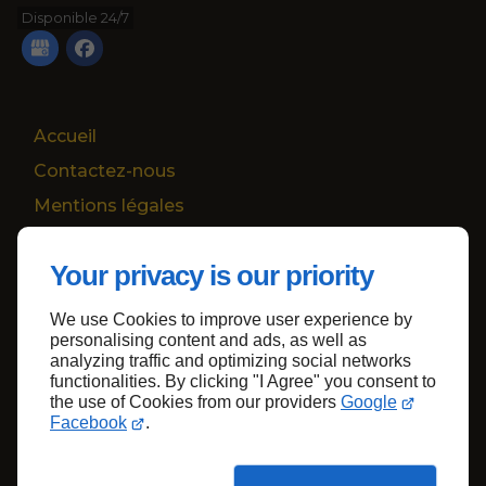
Disponible 24/7
Accueil
Contactez-nous
Mentions légales
Plan du site
Your privacy is our priority
We use Cookies to improve user experience by
Haut de page
personalising content and ads, as well as
analyzing traffic and optimizing social networks
functionalities. By clicking "I Agree" you consent to
the use of Cookies from our providers
Google
Facebook
.