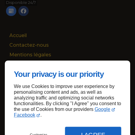
Disponible 24/7
Accueil
Contactez-nous
Mentions légales
Plan du site
Your privacy is our priority
We use Cookies to improve user experience by
Haut de page
personalising content and ads, as well as
analyzing traffic and optimizing social networks
functionalities. By clicking "I Agree" you consent to
the use of Cookies from our providers
Google
Facebook
.