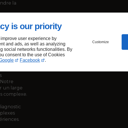
ndre la
cy is our priority
 improve user experience by
Customize
et
nt and ads, as well as analyzing
ng social networks functionalities. By
you consent to the use of Cookies
Google
Facebook
.
s
 Notre
r un large
us complexe.
iagnostic
mplexes
ériences.