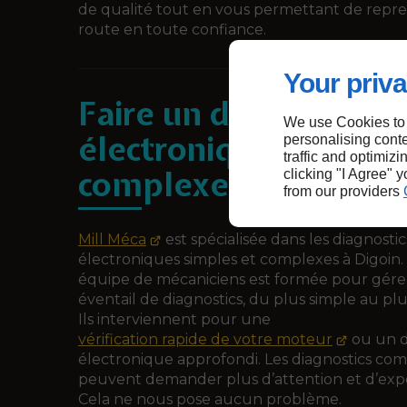
de qualité tout en vous permettant de repre
route en toute confiance.
Your priva
Faire un diagnostic
We use Cookies to
électronique simple 
personalising conte
traffic and optimizi
complexe
clicking "I Agree" 
from our providers
Mill Méca
est spécialisée dans les diagnostic
électroniques simples et complexes à Digoin.
équipe de mécaniciens est formée pour gére
éventail de diagnostics, du plus simple au pl
Ils interviennent pour une
vérification rapide de votre moteur
ou un d
électronique approfondi. Les diagnostics co
peuvent demander plus d’attention et d’exp
Cela ne nous pose aucun problème.