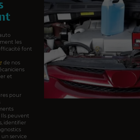
s
nt
 auto
ement les
fficacité font
de nos
écaniciens
er et
ires pour
s
ements
 Ils peuvent
, identifier
gnostics
 un service