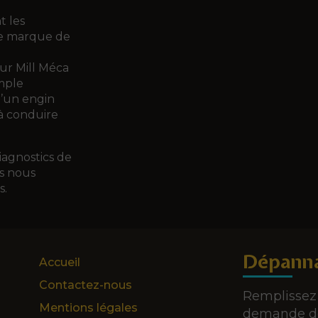
t les
le marque de
ur Mill Méca
imple
d’un engin
 à conduire
iagnostics de
us nous
s.
Dépanna
Accueil
Contactez-nous
Remplissez 
Mentions légales
demande de